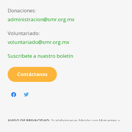
Donaciones:
administracion@smr.org.mx
Voluntariado:
voluntariado@smr.org.mx
Suscríbete a nuestro boletín
Contáctanos
AVISO DE PRIVACIDAD:
Scalabrinianas Misión con Migrantes y
Refugiados-SMR, proyecto de Padre José Marchetti, A.C.-PJM, con