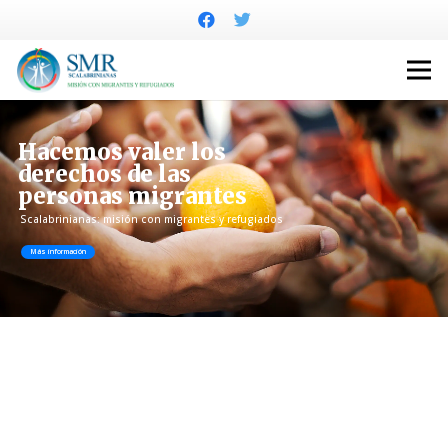
Hacemos valer los
derechos de las
personas migrantes
Scalabrinianas: misión con migrantes y refugiados
Más información